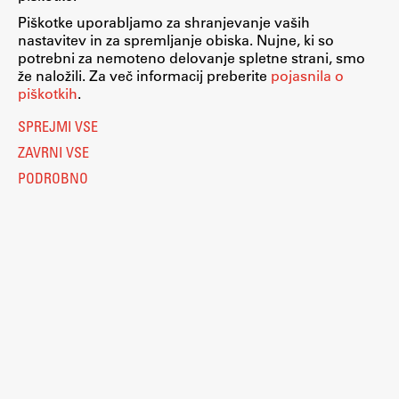
Piškotke uporabljamo za shranjevanje vaših
ŠIS (SI)
nastavitev in za spremljanje obiska. Nujne, ki so
ŠIS (EN)
potrebni za nemoteno delovanje spletne strani, smo
že naložili. Za več informacij preberite
pojasnila o
piškotkih
.
Nastavitve piškotkov
O piškotkih
SPREJMI VSE
Aktualno
Pravno obvestilo
ZAVRNI VSE
Varstvo osebnih podatkov
Katalog informacij javnega značaja
PODROBNO
Obvestila
Dostopnost
Računalništvo
Novice
Eduroam
Koledar dogodkov
Kolofon
Program dela
Raziskovanje
© 2026
Fakulteta za arhitekturo