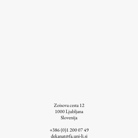
Osebje
Organiziranost
Alumni
Knjižnica
Mednarodno sodelovanje
Članstva v združenjih
Konzorciji
Tržna dejavnost
Kontakti
Intranet UL FA
Zoisova cesta 12
Intranet UL
1000
Ljubljana
Osebni portal FIORI
Slovenija
Spletni arhiv DEPO
+386 (0)1 200 07 49
dekanat@fa.uni-lj.si