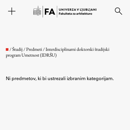
EN
/
Študij
/
Predmeti
/
Interdisciplinarni doktorski študijski
program Umetnost (IDRŠU)
Ni predmetov, ki bi ustrezali izbranim kategorijam.
Fakulteta
O fakulteti