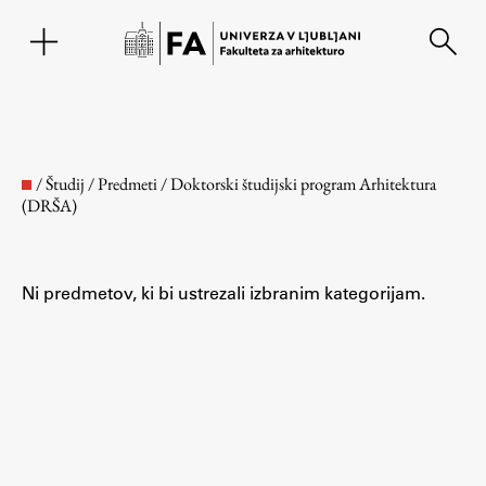
EN
/
Študij
/
Predmeti
/
Doktorski študijski program Arhitektura
(DRŠA)
Ni predmetov, ki bi ustrezali izbranim kategorijam.
Fakulteta
O fakulteti