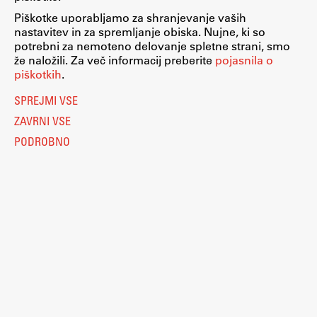
Piškotke uporabljamo za shranjevanje vaših
ŠIS (SI)
nastavitev in za spremljanje obiska. Nujne, ki so
ŠIS (EN)
potrebni za nemoteno delovanje spletne strani, smo
že naložili. Za več informacij preberite
pojasnila o
piškotkih
.
Nastavitve piškotkov
O piškotkih
SPREJMI VSE
Aktualno
Pravno obvestilo
ZAVRNI VSE
Varstvo osebnih podatkov
Katalog informacij javnega značaja
PODROBNO
Obvestila
Dostopnost
Računalništvo
Novice
Eduroam
Koledar dogodkov
Kolofon
Program dela
Raziskovanje
© 2026
Fakulteta za arhitekturo