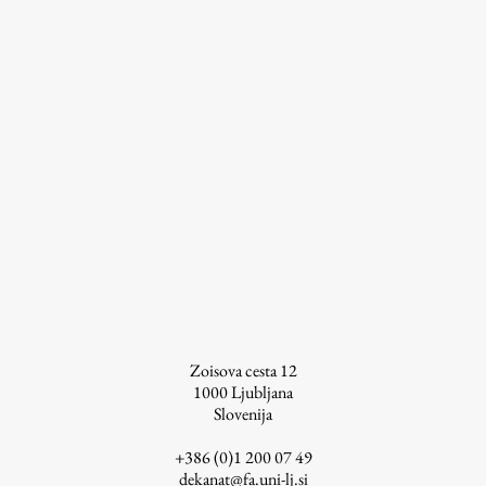
Osebje
Organiziranost
Alumni
Knjižnica
Mednarodno sodelovanje
Članstva v združenjih
Konzorciji
Tržna dejavnost
Kontakti
Intranet UL FA
Zoisova cesta 12
Intranet UL
1000
Ljubljana
Osebni portal FIORI
Slovenija
Spletni arhiv DEPO
+386 (0)1 200 07 49
dekanat@fa.uni-lj.si