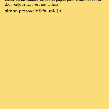
dogovorijo za razgovor z mentorjem:
ŠIS (SI)
simon.petrovcic@fa.uni-lj.si
ŠIS (EN)
Aktualno
Obvestila
Novice
Koledar dogodkov
Program dela
Raziskovanje