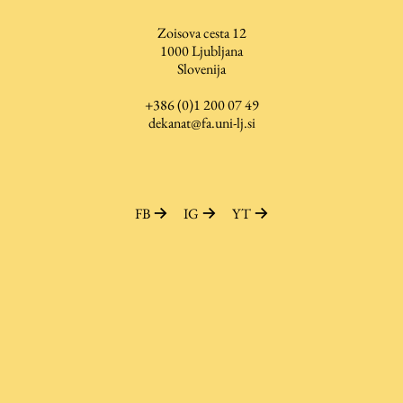
Raziskovalni projekti
Zoisova cesta 12
Dosežki
1000
Ljubljana
Slovenija
Inštituti
Svetlobni LAB
+386 (0)1 200 07 49
dekanat@fa.uni-lj.si
Delo
FB
IG
YT
Seminarji
Seminarske teme
Gostujoči profesor
Delavnice
Študentski projekti
Ekskurzije
Natečaji