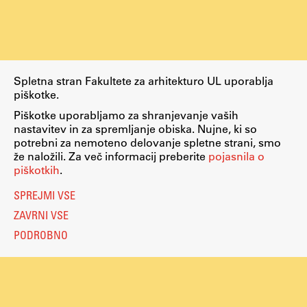
Zaključna dela
Razvojno sodelovanje in humanitarna pomoč
Spletna stran Fakultete za arhitekturo UL uporablja
piškotke.
Založništvo
Piškotke uporabljamo za shranjevanje vaših
nastavitev in za spremljanje obiska. Nujne, ki so
potrebni za nemoteno delovanje spletne strani, smo
FA–ZA
že naložili. Za več informacij preberite
pojasnila o
piškotkih
Zbirke
.
Publikacije
SPREJMI VSE
ZAVRNI VSE
AR – Arhitektura, raziskovanje
PODROBNO
Igra ustvarjalnosti