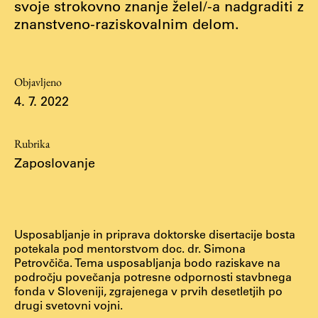
svoje strokovno znanje želel/-a nadgraditi z
Osebje
znanstveno-raziskovalnim delom.
Organiziranost
Alumni
Knjižnica
Objavljeno
Mednarodno sodelovanje
4. 7. 2022
Članstva v združenjih
Konzorciji
Rubrika
Tržna dejavnost
Zaposlovanje
Kontakti
Intranet UL FA
Usposabljanje in priprava doktorske disertacije bosta
Intranet UL
potekala pod mentorstvom doc. dr. Simona
Petrovčiča. Tema usposabljanja bodo raziskave na
Osebni portal FIORI
področju povečanja potresne odpornosti stavbnega
Spletni arhiv DEPO
fonda v Sloveniji, zgrajenega v prvih desetletjih po
drugi svetovni vojni.