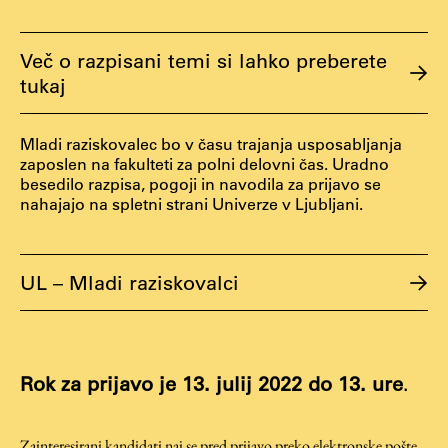
Študij
Več o razpisani temi si lahko preberete
tukaj
Predstavitev študija
Mladi raziskovalec bo v času trajanja usposabljanja
Študentske informacije
zaposlen na fakulteti za polni delovni čas. Uradno
Urniki
besedilo razpisa, pogoji in navodila za prijavo se
nahajajo na spletni strani Univerze v Ljubljani.
Študijski programi
Predmeti
Izbirni moduli EMŠA
UL – Mladi raziskovalci
Vpis
Zaključek študija
Mednarodne izmenjave
Rok za prijavo je 13. julij 2022 do 13. ure
.
Študijske prakse
Zainteresirani kandidati naj se pred prijavo preko elektronske pošte
Spletna učilnica