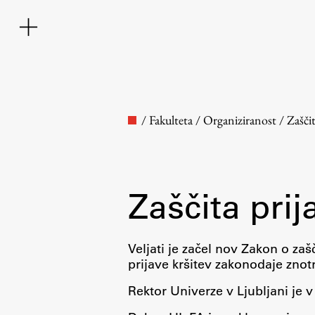
/
Fakulteta
/
Organiziranost
/
Zaščit
Zaščita prij
Fakulteta
Veljati je začel nov Zakon o zašči
prijave kršitev zakonodaje znotr
O fakulteti
Rektor Univerze v Ljubljani je 
Osebje