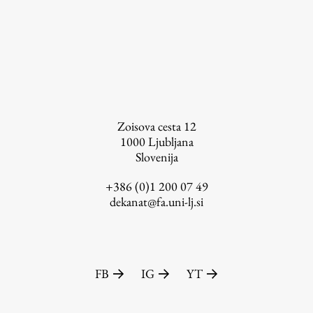
Zoisova cesta 12
1000
Ljubljana
Slovenija
+386 (0)1 200 07 49
dekanat@fa.uni-lj.si
FB
IG
YT