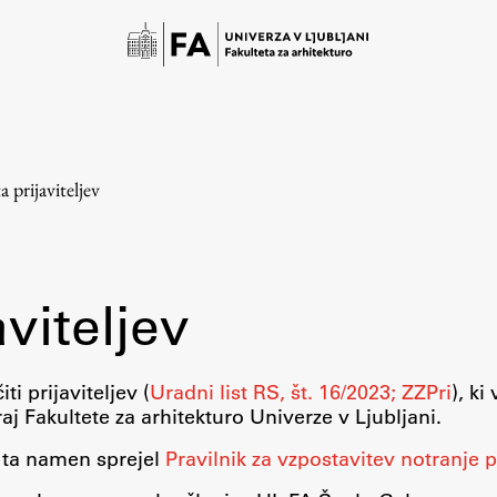
a prijaviteljev
aviteljev
Študij
ti prijaviteljev (
Uradni list RS, št. 16/2023; ZZPri
), ki
aj Fakultete za arhitekturo Univerze v Ljubljani.
Predstavitev študija
v ta namen sprejel
Pravilnik za vzpostavitev notranje p
Študentske informacije