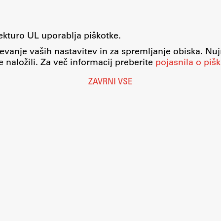
tekturo UL uporablja piškotke.
evanje vaših nastavitev in za spremljanje obiska. Nu
 naložili. Za več informacij preberite
pojasnila o pišk
Nastavitve piškotkov
ZAVRNI VSE
O piškotkih
Pravno obvestilo
Varstvo osebnih podatkov
Katalog informacij javnega značaja
Dostopnost
Računalništvo
Eduroam
Kolofon