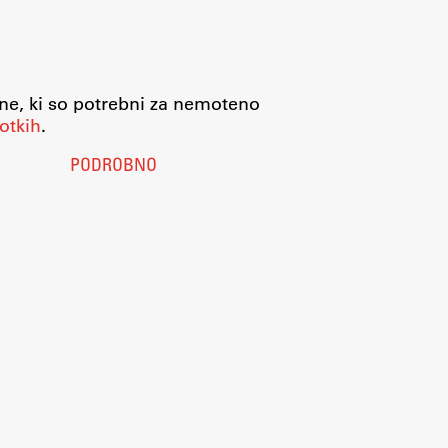
jne, ki so potrebni za nemoteno
otkih
.
PODROBNO