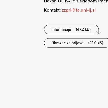
Dekan UL FA je s sklepom imen
Organiziranost
Kontakt:
zzpri@fa.uni-lj.si
Alumni
Knjižnica
Mednarodno sodelovanje
(47.2 kB)
Informacije
Članstva v združenjih
Konzorciji
(21.0 kB)
Obrazec za prijavo
Tržna dejavnost
Kontakti
Intranet UL FA
Intranet UL
Osebni portal FIORI
Spletni arhiv DEPO