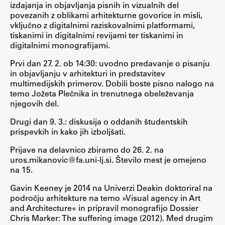
izdajanja in objavljanja pisnih in vizualnih del
povezanih z oblikami arhitekturne govorice in misli,
vključno z digitalnimi raziskovalnimi platformami,
Študij
tiskanimi in digitalnimi revijami ter tiskanimi in
digitalnimi monografijami.
Predstavitev študija
Prvi dan 27. 2. ob 14:30: uvodno predavanje o pisanju
in objavljanju v arhitekturi in predstavitev
Študentske informacije
multimedijskih primerov. Dobili boste pisno nalogo na
Urniki
temo Jožeta Plečnika in trenutnega obeleževanja
njegovih del.
Študijski programi
Predmeti
Drugi dan 9. 3.: diskusija o oddanih študentskih
prispevkih in kako jih izboljšati.
Izbirni moduli EMŠA
Vpis
Prijave na delavnico zbiramo do 26. 2. na
uros.mikanovic@fa.uni-lj.si. Število mest je omejeno
Zaključek študija
na 15.
Mednarodne izmenjave
Gavin Keeney je 2014 na Univerzi Deakin doktoriral na
Študijske prakse
področju arhitekture na temo »Visual agency in Art
and Architecture« in pripravil monografijo Dossier
Chris Marker: The suffering image (2012). Med drugim
Spletna učilnica