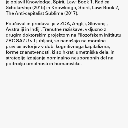
je objavil Knowledge, Spirit, Law: Book 1, Radical
Scholarship (2015) in Knowledge, Spirit, Law: Book 2,
ŠIS (SI)
The Anti-capitalist Sublime (2017).
ŠIS (EN)
Poučeval in predaval je v ZDA, Angliji, Sloveniji,
Avstraliji in Indiji. Trenutne raziskave, vključno z
drugim doktorskim projektom na Filozofskem inštitutu
ZRC SAZU v Ljubljani, se nanašajo na moralne
Aktualno
pravice avtorjev v dobi kognitivnega kapitalizma,
forme znanstvenosti, ki so hkrati umetniška dela, in
strategije izdajanja nominalno neuporabnih del na
Obvestila
področju umetnosti in humanistike.
Novice
Koledar dogodkov
Program dela
Raziskovanje