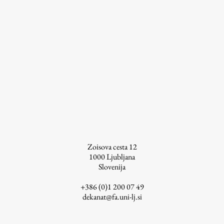
Raziskovalni projekti
Dosežki
Inštituti
Svetlobni LAB
Delo
Seminarji
Zoisova cesta 12
Seminarske teme
1000
Ljubljana
Gostujoči profesor
Slovenija
Delavnice
+386 (0)1 200 07 49
Študentski projekti
dekanat@fa.uni-lj.si
Ekskurzije
Natečaji