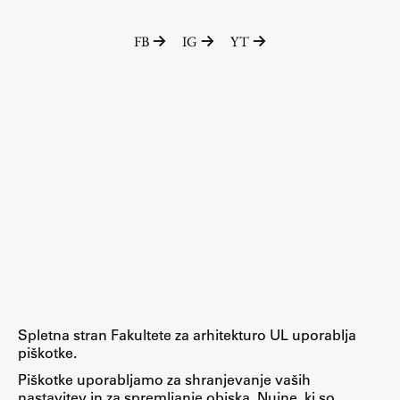
Zaključna dela
FB
IG
YT
Razvojno sodelovanje in humanitarna pomoč
Založništvo
FA–ZA
Zbirke
Publikacije
AR – Arhitektura, raziskovanje
Igra ustvarjalnosti
Spletna stran Fakultete za arhitekturo UL uporablja
piškotke.
Piškotke uporabljamo za shranjevanje vaših
nastavitev in za spremljanje obiska. Nujne, ki so