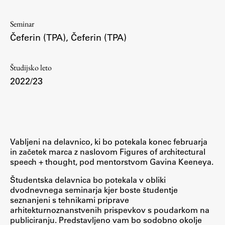
Osebje
Organiziranost
Seminar
Alumni
Čeferin (TPA)
,
Čeferin (TPA)
Knjižnica
Mednarodno sodelovanje
Študijsko leto
2022/23
Članstva v združenjih
Konzorciji
Tržna dejavnost
Kontakti
Vabljeni na delavnico, ki bo potekala konec februarja
in začetek marca z naslovom Figures of architectural
Intranet UL FA
speech + thought, pod mentorstvom Gavina Keeneya.
Intranet UL
Študentska delavnica bo potekala v obliki
Osebni portal FIORI
dvodnevnega seminarja kjer boste študentje
seznanjeni s tehnikami priprave
Spletni arhiv DEPO
arhitekturnoznanstvenih prispevkov s poudarkom na
publiciranju. Predstavljeno vam bo sodobno okolje