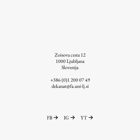
Študij
Predstavitev študija
Študentske informacije
Zoisova cesta 12
Urniki
1000
Ljubljana
Študijski programi
Slovenija
Predmeti
+386 (0)1 200 07 49
Izbirni moduli EMŠA
dekanat@fa.uni-lj.si
Vpis
Zaključek študija
Mednarodne izmenjave
FB
IG
YT
Študijske prakse
Spletna učilnica