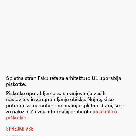
ŠIS (SI)
ŠIS (EN)
Aktualno
Obvestila
Novice
Spletna stran Fakultete za arhitekturo UL uporablja
piškotke.
Koledar dogodkov
Piškotke uporabljamo za shranjevanje vaših
Program dela
nastavitev in za spremljanje obiska. Nujne, ki so
potrebni za nemoteno delovanje spletne strani, smo
že naložili. Za več informacij preberite
pojasnila o
piškotkih
.
Raziskovanje
SPREJMI VSE