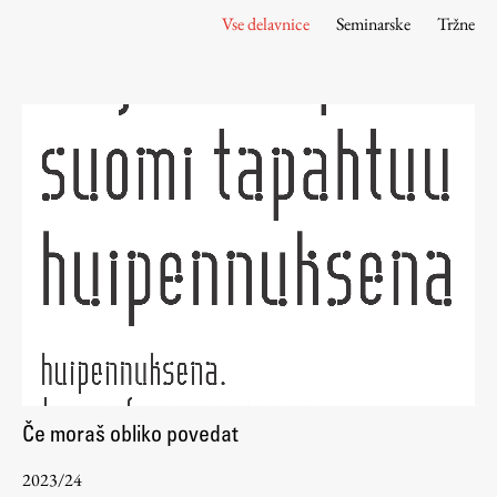
Osebje
Vse delavnice
Seminarske
Tržne
Organiziranost
Alumni
Knjižnica
Mednarodno sodelovanje
Članstva v združenjih
Konzorciji
Tržna dejavnost
Kontakti
Intranet UL FA
Intranet UL
Osebni portal FIORI
Če moraš obliko povedat
Spletni arhiv DEPO
2023/24