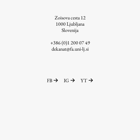
ŠIS (SI)
Zoisova cesta 12
ŠIS (EN)
1000
Ljubljana
Slovenija
+386 (0)1 200 07 49
dekanat@fa.uni-lj.si
Aktualno
Obvestila
Novice
FB
IG
YT
Koledar dogodkov
Program dela
Raziskovanje