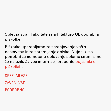
Raziskovalni projekti
Dosežki
Inštituti
Svetlobni LAB
Spletna stran Fakultete za arhitekturo UL uporablja
piškotke.
Piškotke uporabljamo za shranjevanje vaših
nastavitev in za spremljanje obiska. Nujne, ki so
Delo
potrebni za nemoteno delovanje spletne strani, smo
že naložili. Za več informacij preberite
pojasnila o
piškotkih
Seminarji
.
Seminarske teme
SPREJMI VSE
Gostujoči profesor
ZAVRNI VSE
Delavnice
PODROBNO
Študentski projekti
Ekskurzije
Natečaji